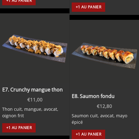
+1 AU PANIER
+1 AU PANIER
E7. Crunchy mangue thon
E8. Saumon fondu
€
11,00
€
12,80
Thon cuit, mangue, avocat,
oignon frit
Saumon cuit, avocat, mayo
épicé
+1 AU PANIER
+1 AU PANIER