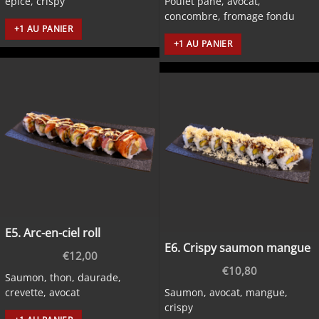
épicé, crispy
Poulet pané, avocat,
concombre, fromage fondu
+1 AU PANIER
+1 AU PANIER
E5. Arc-en-ciel roll
E6. Crispy saumon mangue
€
12,00
€
10,80
Saumon, thon, daurade,
crevette, avocat
Saumon, avocat, mangue,
crispy