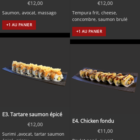
€
12,00
€
12,00
Saumon, avocat, massago
Tempura frit, cheese,
concombre, saumon brulé
+1 AU PANIER
+1 AU PANIER
E3. Tartare saumon épicé
E4. Chicken fondu
€
12,00
€
11,00
Surimi ,avocat, tartar saumon