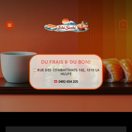
Passer
au
contenu
0
DU FRAIS & DU BON
!
RUE DES COMBATTANTS 102, 1310 LA
HULPE
0492 654 205