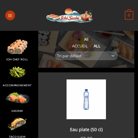
Passer
au
0
contenu
All
ACCUEIL
/
ALL
ICHI CHEF ROLL
ACCOMPAGNEMENT
SASHIMI
Eau plate (50 cl)
TACO SUSHI