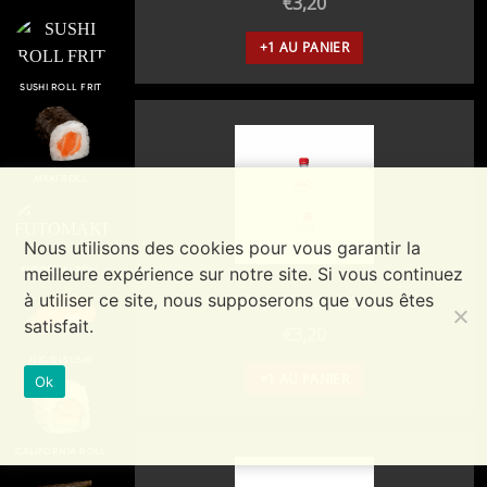
€
3,20
+1 AU PANIER
SUSHI ROLL FRIT
MAKI ROLL
Nous utilisons des cookies pour vous garantir la
meilleure expérience sur notre site. Si vous continuez
FUTOMAKI ROLL
à utiliser ce site, nous supposerons que vous êtes
Eau pétillante (50 cl)
satisfait.
€
3,20
NIGIRI SUSHI
+1 AU PANIER
Ok
CALIFORNIA ROLL