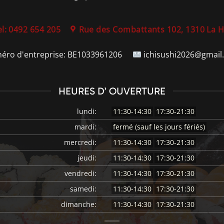
el: 0492 654 205
Rue des Combattants 102, 1310 La 
éro d'entreprise:
BE1033961206
ichisushi2026@gmail
HEURES D’ OUVERTURE
lundi:
11:30-14:30
17:30-21:30
mardi:
fermé (sauf les jours fériés)
mercredi:
11:30-14:30
17:30-21:30
jeudi:
11:30-14:30
17:30-21:30
vendredi:
11:30-14:30
17:30-21:30
samedi:
11:30-14:30
17:30-21:30
dimanche:
11:30-14:30
17:30-21:30