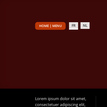
Passer
au
contenu
FR
NL
HOME | MENU
Lorem ipsum dolor sit amet,
consectetuer adipiscing elit,