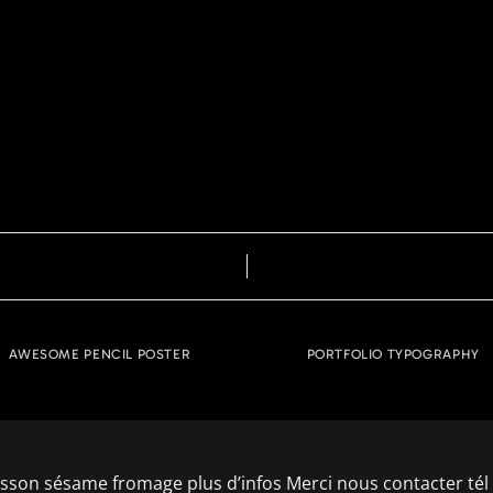
AWESOME PENCIL POSTER
PORTFOLIO TYPOGRAPHY
isson sésame fromage plus d’infos Merci nous contacter tél 