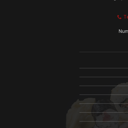
T
Num