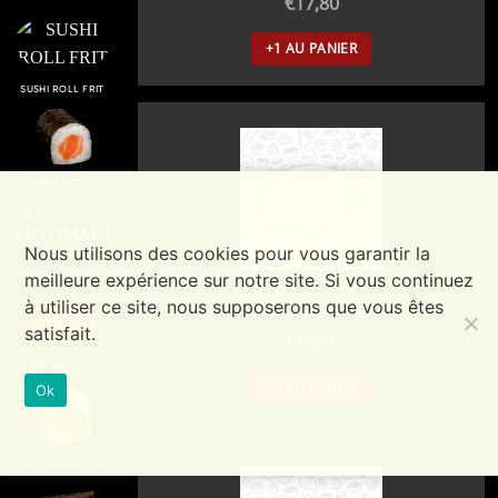
€
17,80
+1 AU PANIER
SUSHI ROLL FRIT
MAKI ROLL
Nous utilisons des cookies pour vous garantir la
meilleure expérience sur notre site. Si vous continuez
FUTOMAKI ROLL
à utiliser ce site, nous supposerons que vous êtes
H2. Chirashi ichi
satisfait.
€
18,80
NIGIRI SUSHI
+1 AU PANIER
Ok
CALIFORNIA ROLL