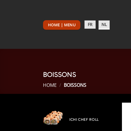
Ga
naar
inhoud
FR
NL
HOME | MENU
BOISSONS
HOME
/
BOISSONS
ICHI CHEF ROLL