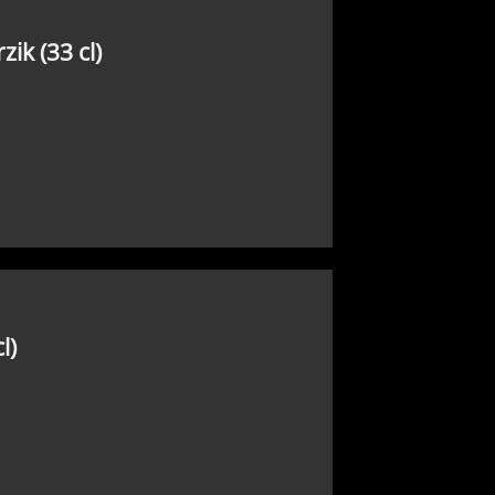
ik (33 cl)
l)