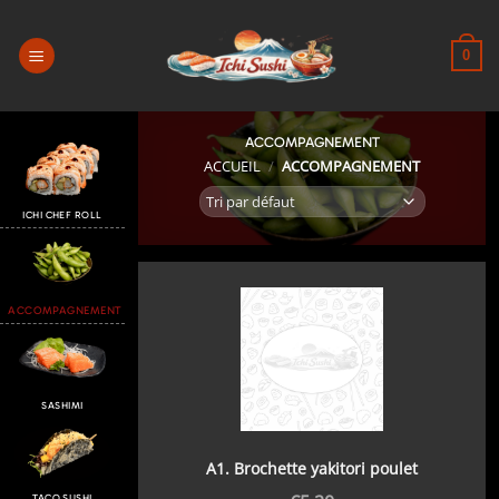
Passer
au
0
contenu
ACCOMPAGNEMENT
ACCUEIL
/
ACCOMPAGNEMENT
ICHI CHEF ROLL
ACCOMPAGNEMENT
SASHIMI
A1. Brochette yakitori poulet
TACO SUSHI