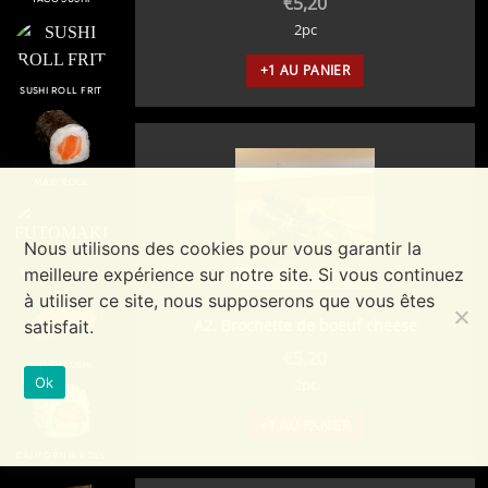
€
5,20
2pc
+1 AU PANIER
SUSHI ROLL FRIT
MAKI ROLL
Nous utilisons des cookies pour vous garantir la
meilleure expérience sur notre site. Si vous continuez
FUTOMAKI ROLL
à utiliser ce site, nous supposerons que vous êtes
A2. Brochette de boeuf cheese
satisfait.
€
5,20
NIGIRI SUSHI
Ok
2pc
+1 AU PANIER
CALIFORNIA ROLL