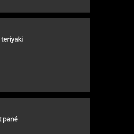
teriyaki
t pané