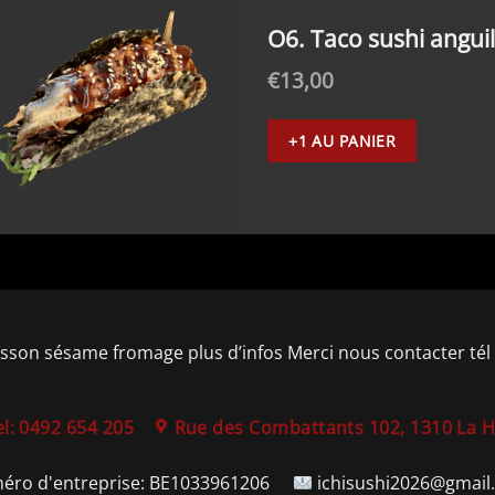
O6. Taco sushi anguil
€
13,00
+1 AU PANIER
isson sésame fromage plus d’infos Merci nous contacter tél 
el: 0492 654 205
Rue des Combattants 102, 1310 La 
éro d'entreprise:
BE1033961206
ichisushi2026@gmail