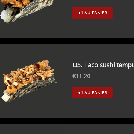
+1 AU PANIER
O5. Taco sushi tempu
€
11,20
+1 AU PANIER