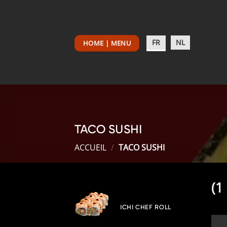
Passer
au
contenu
FR
NL
HOME | MENU
TACO SUSHI
ACCUEIL
/
TACO SUSHI
(1
ICHI CHEF ROLL