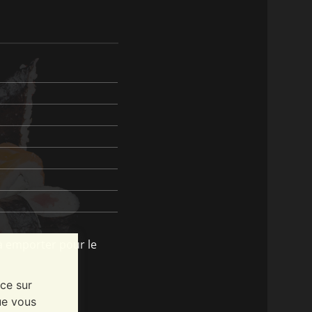
à emporter pour le
nce sur
ue vous