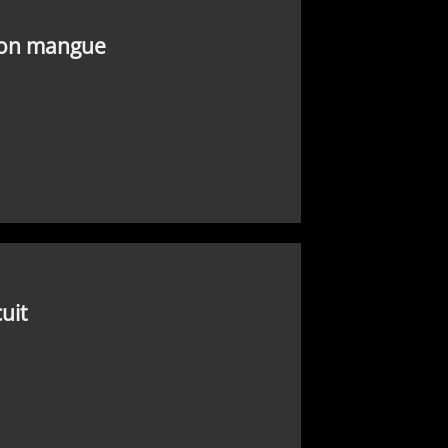
mon mangue
uit