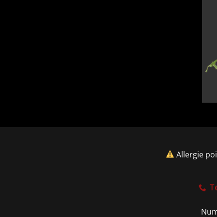
Allergie po
T
Num