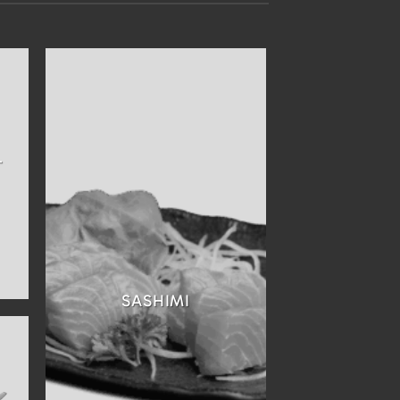
T
SASHIMI