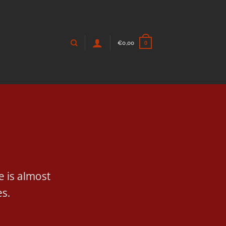
€
0,00
0
e is almost
es.