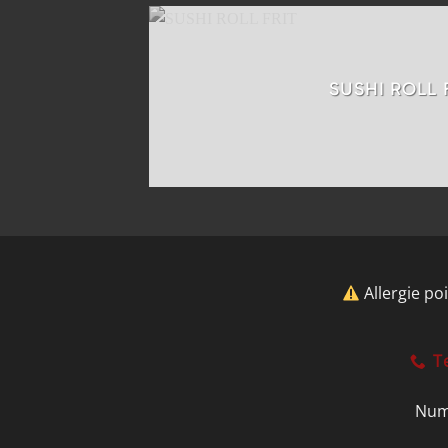
SUSHI ROLL 
Allergie po
T
Num